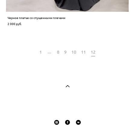
Черное платье со спущенными плечами
2 000 pуб.
...
1
8
9
10
11
12