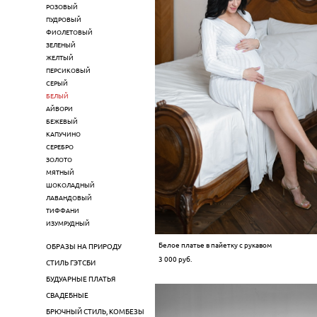
РОЗОВЫЙ
ПУДРОВЫЙ
ФИОЛЕТОВЫЙ
ЗЕЛЕНЫЙ
ЖЕЛТЫЙ
ПЕРСИКОВЫЙ
СЕРЫЙ
БЕЛЫЙ
АЙВОРИ
БЕЖЕВЫЙ
КАПУЧИНО
СЕРЕБРО
ЗОЛОТО
МЯТНЫЙ
ШОКОЛАДНЫЙ
ЛАВАНДОВЫЙ
ТИФФАНИ
ИЗУМРУДНЫЙ
Белое платье в пайетку с рукавом
ОБРАЗЫ НА ПРИРОДУ
3 000 pуб.
СТИЛЬ ГЭТСБИ
БУДУАРНЫЕ ПЛАТЬЯ
СВАДЕБНЫЕ
БРЮЧНЫЙ СТИЛЬ, КОМБЕЗЫ