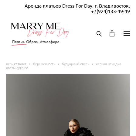
Аренда платьев Dress For Day. г. Владивосток,
+7(924)133-49-49
весь каталог
>
беременность
>
будуарный стиль
>
черная накидка
цветы органза