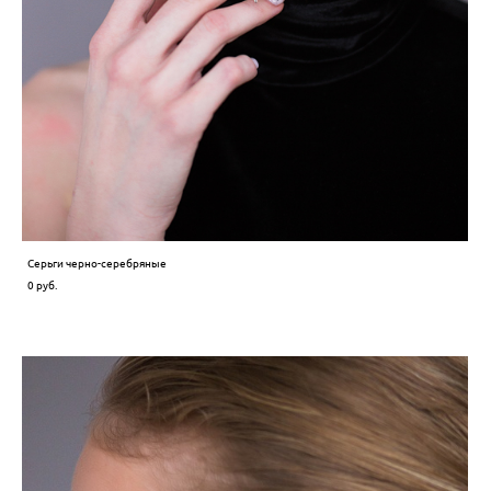
Серьги черно-cеребряные
0 pуб.