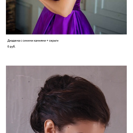
Диадема с синими камнями + серьги
0 pуб.