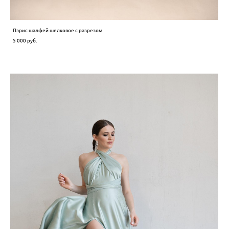
Пэрис шалфей шелковое с разрезом
5 000 pуб.