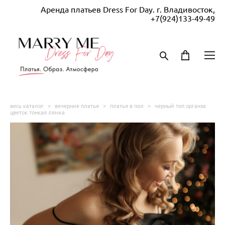
Аренда платьев Dress For Day. г. Владивосток,
+7(924)133-49-49
весь каталог
>
вечерние платья
>
платья в пол
>
черный топ органза
цветок тонкая лямка