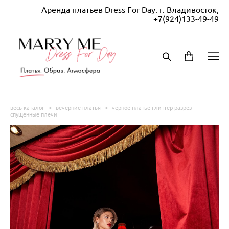
Аренда платьев Dress For Day. г. Владивосток,
+7(924)133-49-49
весь каталог
>
вечерние платья
>
черное платье глиттер разрез
спущенные плечи