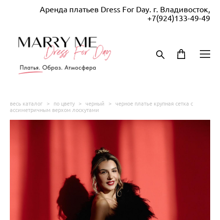
Аренда платьев Dress For Day. г. Владивосток,
+7(924)133-49-49
весь каталог
>
по цвету
>
черный
>
черное платье крупная сетка с
ассиметричным верхом лоскутами