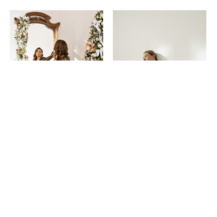
Черно-золотое платье в полоску с
Черное боди с воланом
рукавом
1 500 pуб.
3 000 pуб.