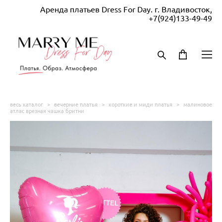
Аренда платьев Dress For Day. г. Владивосток,
+7(924)133-49-49
весь каталог
>
вечерние платья
>
короткие и миди платья
>
малиновое
атлас врезная чашка бритни