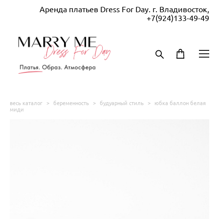
Аренда платьев Dress For Day. г. Владивосток,
+7(924)133-49-49
весь каталог
>
беременность
>
будуарный стиль
>
юбка баллон белая
миди