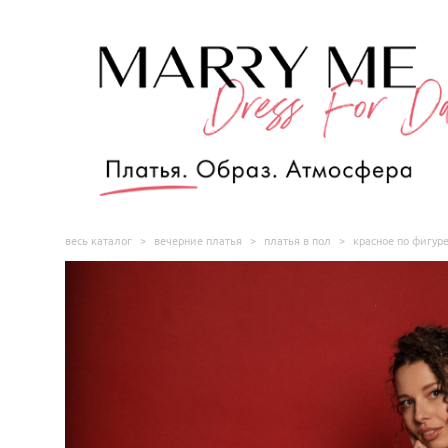
весь каталог
>
вечерние платья
>
платья в пол
>
красное по фигур