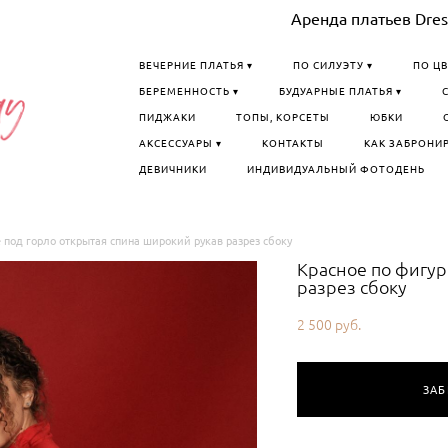
Аренда платьев Dress
ВЕЧЕРНИЕ ПЛАТЬЯ ▾
ПО СИЛУЭТУ ▾
ПО ЦВ
БЕРЕМЕННОСТЬ ▾
БУДУАРНЫЕ ПЛАТЬЯ ▾
ПИДЖАКИ
ТОПЫ, КОРСЕТЫ
ЮБКИ
АКСЕССУАРЫ ▾
КОНТАКТЫ
КАК ЗАБРОНИ
ДЕВИЧНИКИ
ИНДИВИДУАЛЬНЫЙ ФОТОДЕНЬ
е под горло открытая спина широкий рукав разрез сбоку
Красное по фигур
разрез сбоку
2 500 pуб.
ЗА