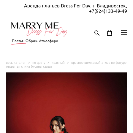
Аренда платьев Dress For Day. г. Владивосток,
+7(924)133-49-49
весь каталог
>
по цвету
>
красный
>
красное шелковый атлас по фигуре
открытая спина бусины сзади