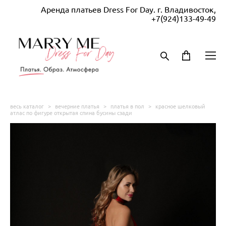
Аренда платьев Dress For Day. г. Владивосток,
+7(924)133-49-49
весь каталог
>
вечерние платья
>
платья в пол
>
красное шелковый
атлас по фигуре открытая спина бусины сзади