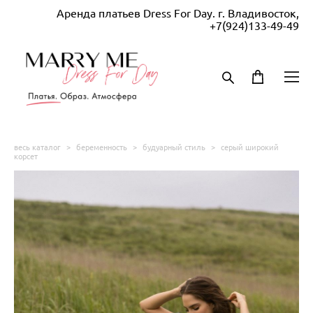
Аренда платьев Dress For Day. г. Владивосток,
+7(924)133-49-49
весь каталог
>
беременность
>
будуарный стиль
>
серый широкий
корсет