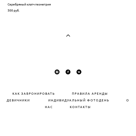
Серебряный клатч геометрия
500 pуб.
КАК ЗАБРОНИРОВАТЬ
П
РАВИЛА АРЕНДЫ
ДЕВИЧНИКИ
ИНДИВИДУАЛЬНЫЙ ФОТОДЕНЬ
О
НАС
КОНТАКТЫ
сайт от vigbo