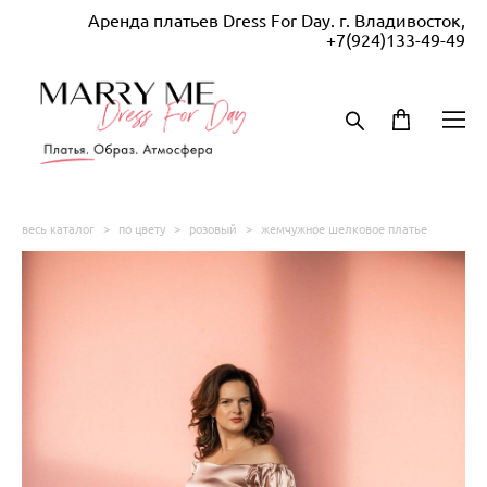
Аренда платьев Dress For Day. г. Владивосток,
+7(924)133-49-49
весь каталог
>
по цвету
>
розовый
>
жемчужное шелковое платье