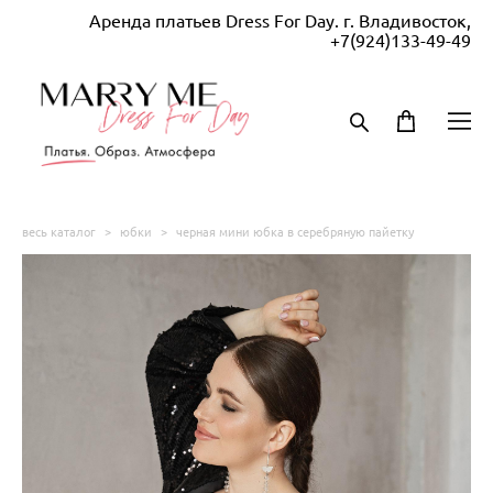
Аренда платьев Dress For Day. г. Владивосток,
+7(924)133-49-49
весь каталог
>
юбки
>
черная мини юбка в серебряную пайетку