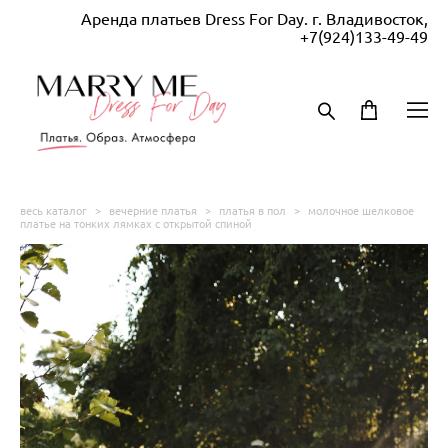
Аренда платьев Dress For Day. г. Владивосток,
+7(924)133-49-49
весь каталог
>
вечерние платья
>
платья в пол
>
молочное шелковое
платье на тонких лямках с открытой спиной