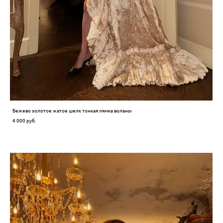
Бежево золотое жатое шелк тонкая лямка воланы
4 000 pуб.