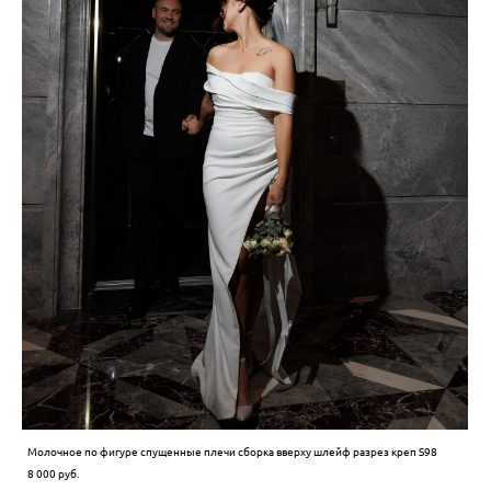
Молочное по фигуре спущенные плечи cборка вверху шлейф разрез креп S98
8 000 pуб.