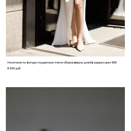
Молочное по фигуре спущенные плечи cборка вверху шлейф разрез креп S98
8 000 pуб.