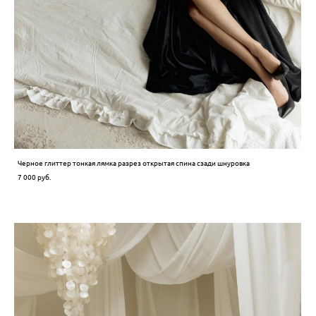
Черное глиттер тонкая лямка разрез открытая спина сзади шнуровка
7 000 pуб.